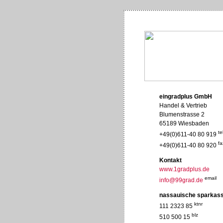
eingradplus GmbH
Handel & Vertrieb
Blumenstrasse 2
65189 Wiesbaden
te
+49(0)611-40 80 919
fa
+49(0)611-40 80 920
Kontakt
www.1gradplus.de
email
info@99grad.de
nassauische sparkas
ktnr
111 2323 85
blz
510 500 15