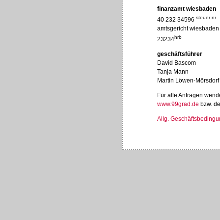
finanzamt wiesbaden
steuer nr
40 232 34596
amtsgericht wiesbaden
hrb
23234
geschäftsführer
David Bascom
Tanja Mann
Martin Löwen-Mörsdorf
Für alle Anfragen wende
www.99grad.de
bzw. de
Allg. Geschäftsbeding